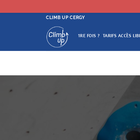
Passer
CLIMB UP CERGY
au
contenu
1RE FOIS ?
TARIFS ACCÈS LIB