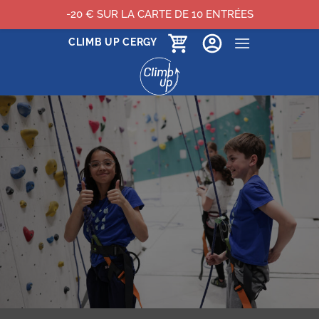
-20 € SUR LA CARTE DE 10 ENTRÉES
Passer
CLIMB UP CERGY
au
contenu