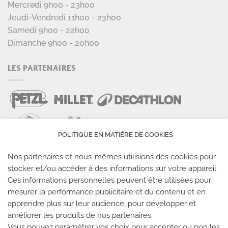
Mercredi 9h00 - 23h00
Jeudi-Vendredi 11h00 - 23h00
Samedi 9h00 - 22h00
Dimanche 9h00 - 20h00
LES PARTENAIRES
POLITIQUE EN MATIÈRE DE COOKIES
Nos partenaires et nous-mêmes utilisions des cookies pour
stocker et/ou accéder à des informations sur votre appareil.
LES SALLES CLIMB UP
Ces informations personnelles peuvent être utilisées pour
mesurer la performance publicitaire et du contenu et en
Climb Up vous accueille dans ses salles, partout en
apprendre plus sur leur audience, pour développer et
France
améliorer les produits de nos partenaires.
Vous pouvez paramétrer vos choix pour accepter ou non les