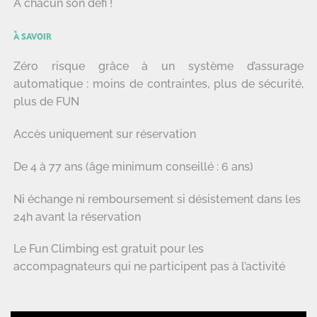
À chacun son défi !
À SAVOIR
Zéro risque grâce à un système d’assurage
automatique : moins de contraintes, plus de sécurité,
plus de FUN
Accès uniquement sur réservation
De 4 à 77 ans (âge minimum conseillé : 6 ans)
Ni échange ni remboursement si désistement dans les
24h avant la réservation
Le Fun Climbing est gratuit pour les
accompagnateurs qui ne participent pas à l’activité