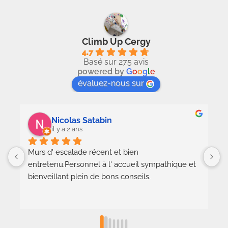
Climb Up Cergy
4.7
Basé sur 275 avis
powered by
G
o
o
g
l
e
évaluez-nous sur
Nicolas Satabin
il y a 2 ans
Murs d' escalade récent et bien 
U
entretenu.Personnel à l' accueil sympathique et 
a
bienveillant plein de bons conseils.
g
p