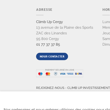
ADRESSE
HOR
Climb Up Cergy
Lund
13 avenue de la Plaine des Sports
Merc
ZAC des Linandes
Jeud
95 800 Cergy
Sam
01 77 37 37 85
Dim
NOUS CONTACTER
REJOIGNEZ-NOUS
-
CLIMB UP INVESTISSEMEN
Nos partenaires et nous-mêmes utilisions des cookies pour sto