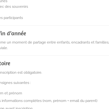
eunes
vec des souvenirs
s participants
fin d’année
e un moment de partage entre enfants, encadrants et familles, 
iale.
toire
nscription est obligatoire.
nsignes suivantes :
nom et prénom
 les informations complètes (nom, prénom + email du parent)
âge avant inscription