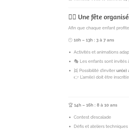
🧗‍♀️ Une fête organi
Afin que chaque enfant profit
🕙
10h – 13h : 3 à 7 ans
Activités et animations ada
🎭 Les enfants sont invités 
👯 Possibilité d’inviter
un(e) 
👉 L’ami(e) doit être inscri
🏆
14h – 16h : 8 à 10 ans
Contest d’escalade
Défis et ateliers techniques