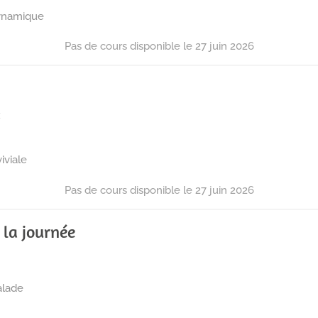
dynamique
x
iviale
la journée
alade