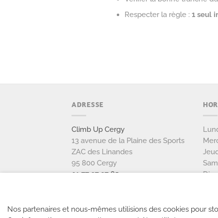
Respecter la règle :
1 seul 
ADRESSE
HOR
Climb Up Cergy
Lund
13 avenue de la Plaine des Sports
Merc
ZAC des Linandes
Jeud
95 800 Cergy
Sam
01 77 37 37 85
Dim
NOUS CONTACTER
Nos partenaires et nous-mêmes utilisions des cookies pour sto