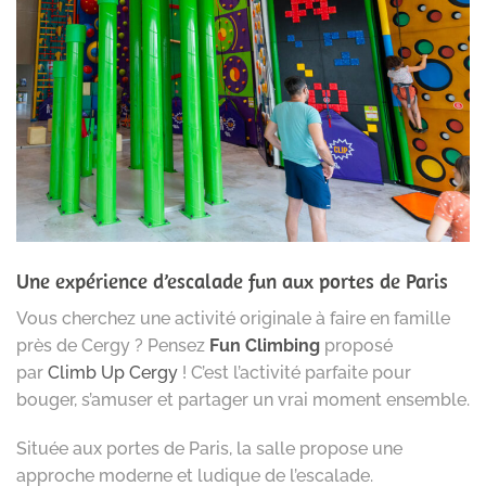
Une expérience d’escalade fun aux portes de Paris
Vous cherchez une activité originale à faire en famille
près de Cergy ? Pensez
Fun Climbing
proposé
par
Climb Up Cergy
! C’est l’activité parfaite pour
bouger, s’amuser et partager un vrai moment ensemble.
Située aux portes de Paris, la salle propose une
approche moderne et ludique de l’escalade.