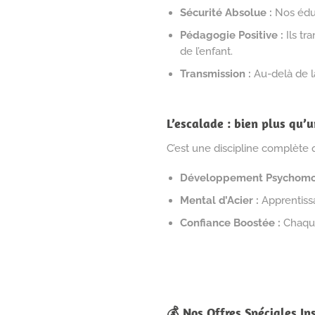
Sécurité Absolue :
Nos éduc
Pédagogie Positive :
Ils tr
de l’enfant.
Transmission :
Au-delà de la
L’escalade : bien plus qu’u
C’est une discipline complèt
Développement Psychomot
Mental d’Acier :
Apprentissa
Confiance Boostée :
Chaque 
💰 Nos Offres Spéciales In