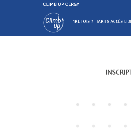
Passer
CLIMB UP CERGY
au
contenu
1RE FOIS ?
TARIFS ACCÈS LIB
INSCRIP