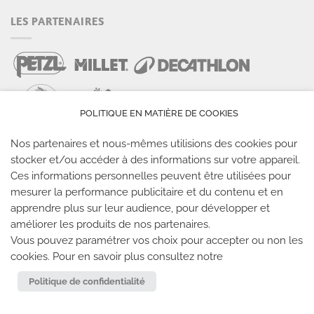
LES PARTENAIRES
POLITIQUE EN MATIÈRE DE COOKIES
Nos partenaires et nous-mêmes utilisions des cookies pour
stocker et/ou accéder à des informations sur votre appareil.
LES SALLES CLIMB UP
Ces informations personnelles peuvent être utilisées pour
mesurer la performance publicitaire et du contenu et en
Climb Up vous accueille dans ses salles, partout en
apprendre plus sur leur audience, pour développer et
France
améliorer les produits de nos partenaires.
Vous pouvez paramétrer vos choix pour accepter ou non les
cookies. Pour en savoir plus consultez notre
TROUVE TA SALLE
Politique de confidentialité
REJOIGNEZ-NOUS
-
CLIMB UP INVESTISSEMENTS
-