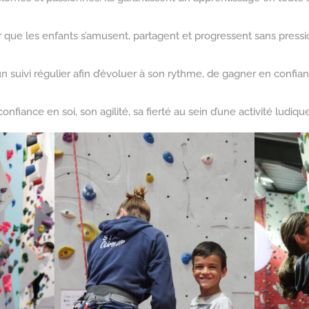
 que les enfants s’amusent, partagent et progressent sans press
n suivi régulier afin d’évoluer à son rythme, de gagner en confi
nfiance en soi, son agilité, sa fierté au sein d’une activité ludiqu