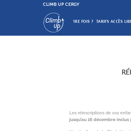
Passer
CLIMB UP CERGY
au
contenu
1RE FOIS ?
TARIFS ACCÈS LIB
RÉ
Les réinscriptions de vos enfa
jusqu’au 16 décembre inclus