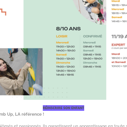
RÉINSCRIRE SON ENFANT
mb Up, LA référence !
lômés et passionnés. Ils garantissent un apprentissage en toute