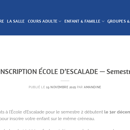
RE
LA SALLE
COURS ADULTE
ENFANT & FAMILLE
GROUPES &
INSCRIPTION ÉCOLE D’ESCALADE — Semestr
PUBLIÉ LE
19 NOVEMBRE 2025
PAR
AMANDINE
nts à l’École d’Escalade pour le semestre 2 débutent
le 1er déce
pour inscrire votre enfant sur le même créneau.