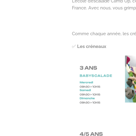
L’école d’escalade Climb Up, c
France. Avec nous, vous grimp
Comme chaque année, les créne
✅
Les créneaux