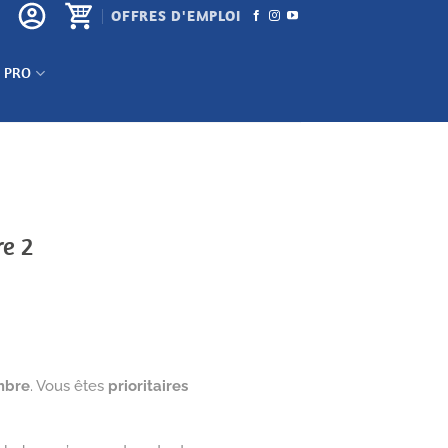
OFFRES D'EMPLOI
 PRO
e 2
mbre
. Vous êtes
prioritaires