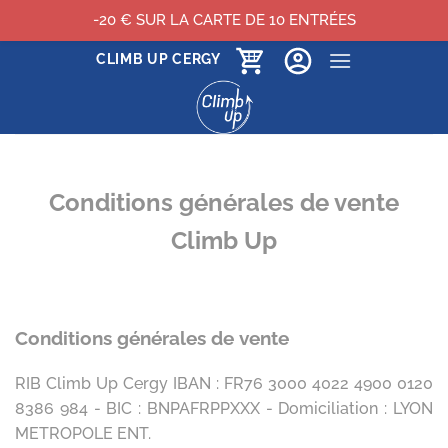
-20 € SUR LA CARTE DE 10 ENTRÉES
Passer
CLIMB UP CERGY
au
contenu