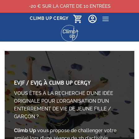
-20 € SUR LA CARTE DE 10 ENTRÉES
Passer
CLIMB UP CERGY
au
contenu
EVJF / EVJG À CLIMB UP CERGY
VOUS ÊTES A LA RECHERCHE D’UNE IDÉE
ORIGINALE POUR L’ORGANISATION D’UN
ENTERREMENT DE VIE DE JEUNE FILLE /
GARÇON ?
Climb Up
vous propose de challenger votre
ami(e) lors d’une séance de 2h d’activités