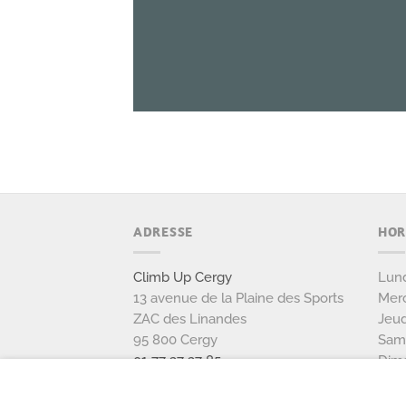
ADRESSE
HOR
Climb Up Cergy
Lund
13 avenue de la Plaine des Sports
Merc
ZAC des Linandes
Jeud
95 800 Cergy
Sam
01 77 37 37 85
Dim
NOUS CONTACTER