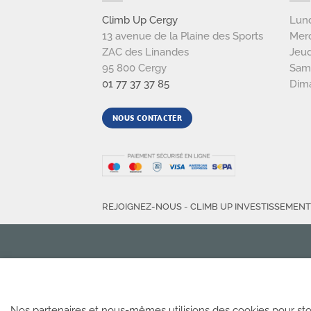
Climb Up Cergy
Lund
13 avenue de la Plaine des Sports
Merc
ZAC des Linandes
Jeud
95 800 Cergy
Sam
01 77 37 37 85
Dim
NOUS CONTACTER
REJOIGNEZ-NOUS
-
CLIMB UP INVESTISSEMEN
Nos partenaires et nous-mêmes utilisions des cookies pour sto