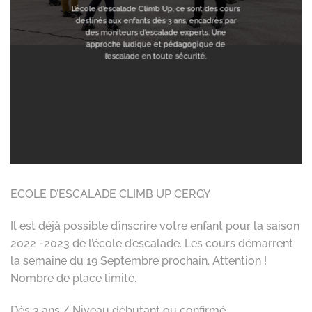
L’école d’escalade Climb Up, ce sont des cours
destinés aux enfants dès 3 ans, encadrés par
des moniteurs d’escalade experts. Une
approche ludique et pédagogique de
l’escalade en toute sécurité.
ECOLE D’ESCALADE CLIMB UP CERGY
Il est déjà possible d’inscrire votre enfant pour la saison
2022 -2023 de l’école d’escalade. Les cours démarrent
la semaine du 19 Septembre prochain. Attention !
Nombre de place limité.
Dès 3 ans / Niveau débutant ou confirmé