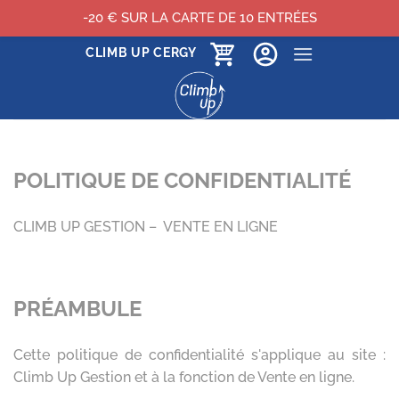
-20 € SUR LA CARTE DE 10 ENTRÉES
Passer
CLIMB UP CERGY
au
contenu